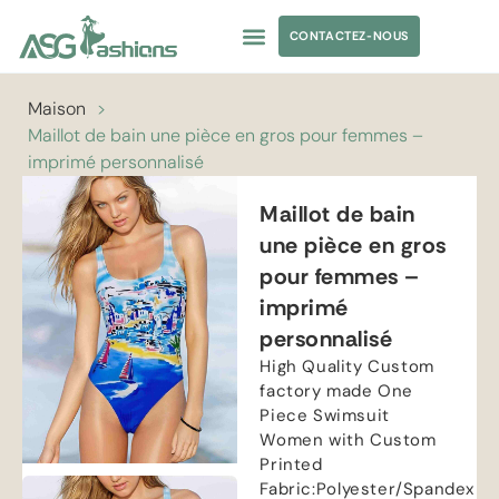
CONTACTEZ-NOUS
MAILLOT DE BAIN
APPARENCE SOURCING
ÉTIQUETTE PRIVÉE
Maison
>
Maillot de bain une pièce en gros pour femmes –
imprimé personnalisé
Maillot de bain
une pièce en gros
pour femmes –
imprimé
personnalisé
High Quality Custom
factory made One
Piece Swimsuit
Women with Custom
Printed
Fabric
:
Polyester/Spandex