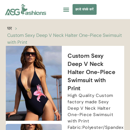
हमसे संपर्क करें
तैराकी पोशाक
परिधान सोर्सिंग
घर
>
Custom Sexy Deep V Neck Halter One-Piece Swimsuit
with Print
Custom Sexy
Deep V Neck
Halter One-Piece
Swimsuit with
Print
High Quality Custom
factory made Sexy
Deep V Neck Halter
One-Piece Swimsuit
with Print
Fabric
:
Polyester/Spandex