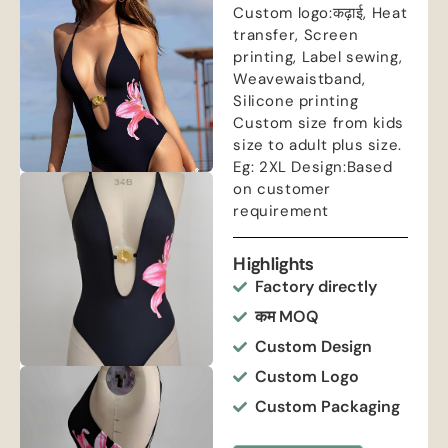
Custom logo
:कढ़ाई,
Heat
transfer
,
Screen
printing
,
Label sewing
,
Weavewaistband
,
Silicone printing
Custom size from kids
size to adult plus size
.
Eg
: 2
XL Design
:
Based
on customer
requirement
Highlights
Factory directly
कम MOQ
Custom Design
Custom Logo
Custom Packaging