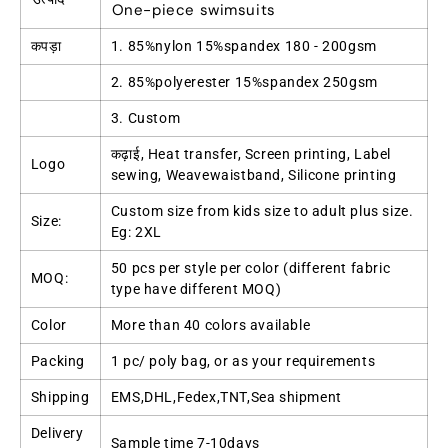
One-piece swimsuits
कपड़ा
1. 85%
nylon 15%spandex
180 - 200
gsm
2. 85%
polyerester 15%spandex 250gsm
3.
Custom
कढ़ाई,
Heat transfer
,
Screen printing
,
Label
Logo
sewing
,
Weavewaistband
,
Silicone printing
Custom size from kids size to adult plus size
.
Size
:
Eg
: 2
XL
50
pcs per style per color
(
different fabric
MOQ:
type have different MOQ
)
Color
More than
40
colors available
Packing
1
pc/ poly bag
,
or as your requirements
Shipping
EMS
,
DHL
,
Fedex
,
TNT
,
Sea shipment
Delivery
Sample time 7-10days