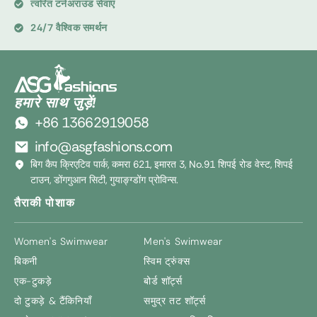
त्वरित टर्नअराउंड सेवाएं
24/7 वैश्विक समर्थन
हमारे साथ जुड़ें!
+86 13662919058
info@asgfashions.com
बिग कैप क्रिएटिव पार्क, कमरा 621, इमारत 3, No.91 शिपई रोड वेस्ट, शिपई
टाउन, डोंगगुआन सिटी, गुयाङ्ग्डोंग प्रोविन्स.
तैराकी पोशाक
Women's Swimwear
Men's Swimwear
बिकनी
स्विम ट्रुंक्स
एक-टुकड़े
बोर्ड शॉर्ट्स
दो टुकड़े & टैंकिनियाँ
समुद्र तट शॉर्ट्स