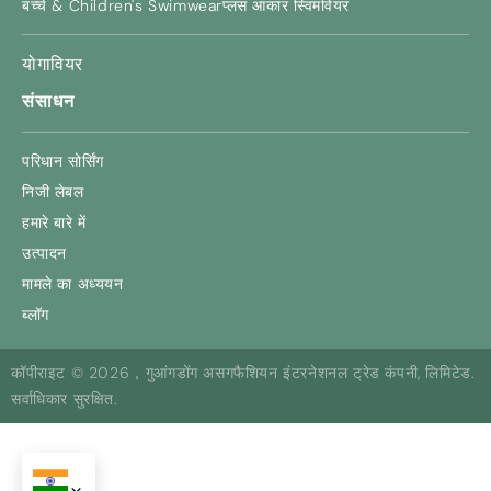
बच्चे &
Children's Swimwear
प्लस आकार स्विमवियर
योगावियर
संसाधन
परिधान सोर्सिंग
निजी लेबल
हमारे बारे में
उत्पादन
मामले का अध्ययन
ब्लॉग
कॉपीराइट © 2026，गुआंगडोंग असगफैशियन इंटरनेशनल ट्रेड कंपनी, लिमिटेड.
सर्वाधिकार सुरक्षित.