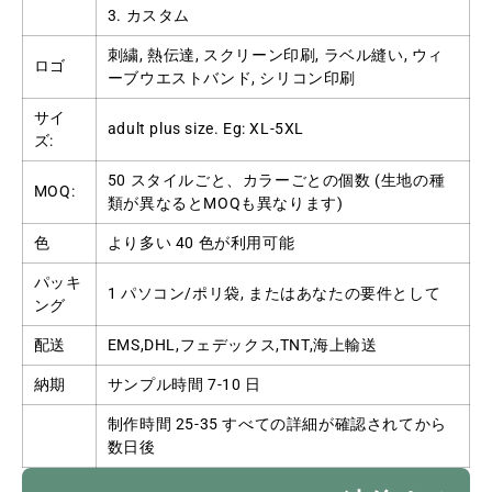
3. カスタム
刺繍, 熱伝達, スクリーン印刷, ラベル縫い, ウィ
ロゴ
ーブウエストバンド, シリコン印刷
サイ
adult plus size
.
Eg
:
XL-5XL
ズ:
50 スタイルごと、カラーごとの個数 (生地の種
MOQ:
類が異なるとMOQも異なります)
色
より多い 40 色が利用可能
パッキ
1 パソコン/ポリ袋, またはあなたの要件として
ング
配送
EMS,DHL,フェデックス,TNT,海上輸送
納期
サンプル時間 7-10 日
制作時間 25-35 すべての詳細が確認されてから
数日後