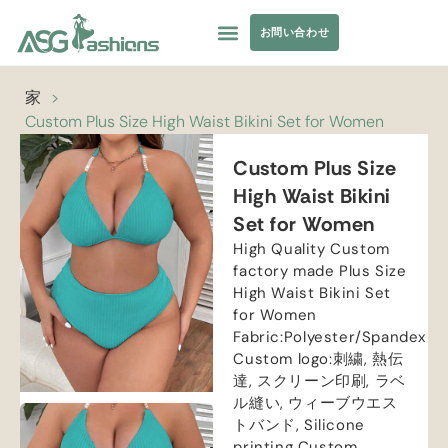
お問い合わせ
コレクション
水着
ヨガウェア
アパレル調達
プライベートラベル
リソース
家
>
Custom Plus Size High Waist Bikini Set for Women
Custom Plus Size
High Waist Bikini
Set for Women
High Quality Custom
factory made Plus Size
High Waist Bikini Set
for Women
Fabric
:
Polyester/Spandex
Custom logo
:刺繍, 熱伝
達, スクリーン印刷, ラベ
ル縫い, ウィーブウエス
トバンド,
Silicone
printing Custom