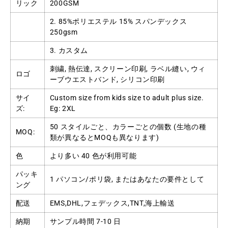
リック
200GSM
2. 85%ポリエステル 15% スパンデックス
250gsm
3. カスタム
刺繍, 熱伝達, スクリーン印刷, ラベル縫い, ウィ
ロゴ
ーブウエストバンド, シリコン印刷
サイ
Custom size from kids size to adult plus size
.
ズ:
Eg
: 2
XL
50 スタイルごと、カラーごとの個数 (生地の種
MOQ:
類が異なるとMOQも異なります)
色
より多い 40 色が利用可能
パッキ
1 パソコン/ポリ袋, またはあなたの要件として
ング
配送
EMS,DHL,フェデックス,TNT,海上輸送
納期
サンプル時間 7-10 日