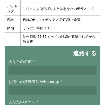
パッキ
1 パソコン/ポリ袋, またはあなたの要件として
ング
配送
EMS,DHL,フェデックス,TNT,海上輸送
納期
サンプル時間 7-10 日
制作時間 25-35 すべての詳細が確認されてから
数日後
連絡する
あなたの名前
*
お使いの携帯電話/whatsapp
*
あなたのメール
*