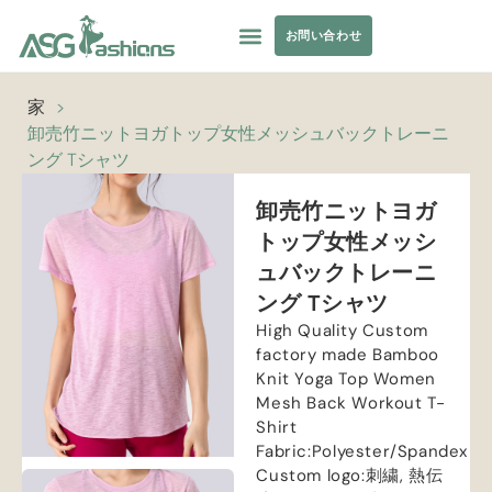
お問い合わせ
コレクション
水着
ヨガウェア
アパレル調達
プライベートラベル
リソース
家
>
卸売竹ニットヨガトップ女性メッシュバックトレーニ
ング Tシャツ
卸売竹ニットヨガ
トップ女性メッシ
ュバックトレーニ
ング Tシャツ
High Quality Custom
factory made Bamboo
Knit Yoga Top Women
Mesh Back Workout T-
Shirt
Fabric
:
Polyester/Spandex
Custom logo
:刺繍, 熱伝