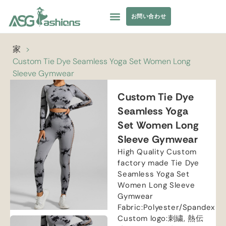
お問い合わせ
コレクション
水着
ヨガウェア
アパレル調達
プライベートラベル
リソース
家
>
Custom Tie Dye Seamless Yoga Set Women Long
Sleeve Gymwear
Custom Tie Dye
Seamless Yoga
Set Women Long
Sleeve Gymwear
High Quality Custom
factory made Tie Dye
Seamless Yoga Set
Women Long Sleeve
Gymwear
Fabric
:
Polyester/Spandex
Custom logo
:刺繍, 熱伝