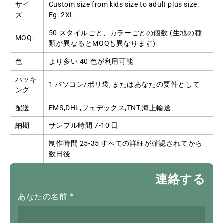
サイ
Custom size from kids size to adult plus size
.
ズ:
Eg
: 2
XL
50 スタイルごと、カラーごとの個数 (生地の種
MOQ:
類が異なるとMOQも異なります)
色
より多い 40 色が利用可能
パッキ
1 パソコン/ポリ袋, またはあなたの要件として
ング
配送
EMS,DHL,フェデックス,TNT,海上輸送
納期
サンプル時間 7-10 日
制作時間 25-35 すべての詳細が確認されてから
数日後
連絡する
あなたの名前
*