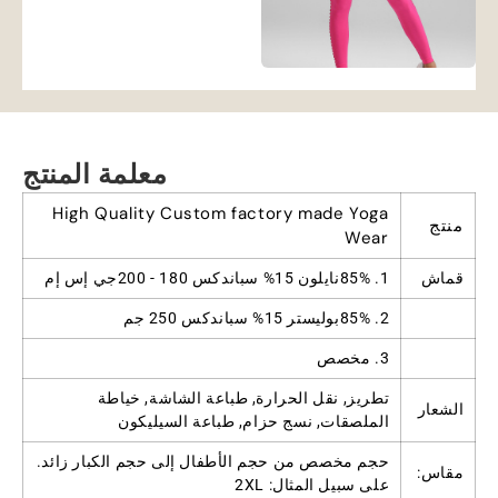
معلمة المنتج
High Quality Custom factory made Yoga
منتج
Wear
قماش
1. 85%نايلون 15% سباندكس 180 - 200جي إس إم
2. 85%بوليستر 15% سباندكس 250 جم
3. مخصص
تطريز, نقل الحرارة, طباعة الشاشة, خياطة
الشعار
الملصقات, نسج حزام, طباعة السيليكون
حجم مخصص من حجم الأطفال إلى حجم الكبار زائد.
مقاس:
على سبيل المثال: 2XL