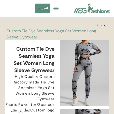
اتصل بنا
ملابس السباحة
مصادر الملابس
بيت
>
Custom Tie Dye Seamless Yoga Set Women Long
Sleeve Gymwear
Custom Tie Dye
Seamless Yoga
Set Women Long
Sleeve Gymwear
High Quality Custom
factory made Tie Dye
Seamless Yoga Set
Women Long Sleeve
Gymwear
Fabric
:
Polyester/Spandex
Custom logo
:تطريز, نقل