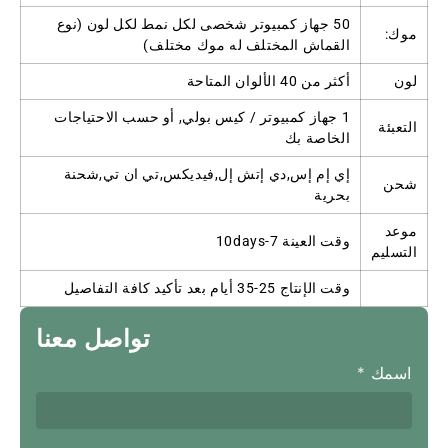
50 جهاز كمبيوتر شخصى لكل نمط لكل لون (نوع
موك:
القماش المختلف له موك مختلف)
لون
أكثر من 40 الألوان المتاحة
1 جهاز كمبيوتر / كيس بولي, أو حسب الاحتياجات
التعبئة
الخاصة بك
إي إم إس,دي إتش إل,فيديكس,تي ان تي,شحنة
شحن
بحرية
موعد
وقت العينة 7-10days
التسليم
وقت الإنتاج 25-35 أيام بعد تأكيد كافة التفاصيل
تواصل معنا
اسمك
*