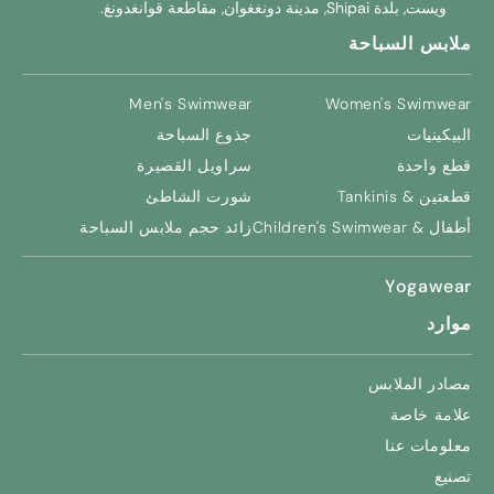
ويست, بلدة Shipai, مدينة دونغغوان, مقاطعة قوانغدونغ.
ملابس السباحة
Men's Swimwear
Women's Swimwear
البيكينيات
جذوع السباحة
قطع واحدة
سراويل القصيرة
قطعتين & Tankinis
شورت الشاطئ
أطفال &
Children's Swimwear
زائد حجم ملابس السباحة
Yogawear
موارد
مصادر الملابس
علامة خاصة
معلومات عنا
تصنيع