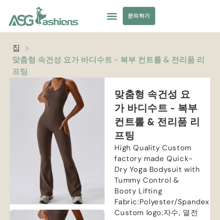
문의하기
컬렉션
수영복
요가복
의류 소싱
개인 상표
자원
집
>
맞춤형 속건성 요가 바디수트 - 복부 컨트롤 & 전리품 리
프팅
맞춤형 속건성 요
가 바디수트 - 복부
컨트롤 & 전리품 리
프팅
High Quality Custom
factory made Quick-
Dry Yoga Bodysuit with
Tummy Control
&
Booty Lifting
Fabric
:
Polyester/Spandex
Custom logo
:자수, 열전