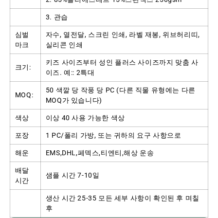
3. 관습
심벌
자수, 열전달, 스크린 인쇄, 라벨 재봉, 위브허리띠,
마크
실리콘 인쇄
키즈 사이즈부터 성인 플러스 사이즈까지 맞춤 사
크기:
이즈. 예:: 2특대
50 색깔 당 작풍 당 PC (다른 직물 유형에는 다른
MOQ:
MOQ가 있습니다)
색상
이상 40 사용 가능한 색상
포장
1 PC/폴리 가방, 또는 귀하의 요구 사항으로
해운
EMS,DHL,페덱스,티엔티,해상 운송
배달
샘플 시간 7-10일
시간
생산 시간 25-35 모든 세부 사항이 확인된 후 며칠
후