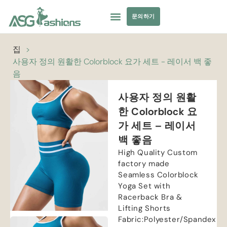
문의하기
컬렉션
수영복
요가복
의류 소싱
개인 상표
자원
집
>
사용자 정의 원활한 Colorblock 요가 세트 - 레이서 백 좋
음
사용자 정의 원활
한 Colorblock 요
가 세트 – 레이서
백 좋음
High Quality Custom
factory made
Seamless Colorblock
Yoga Set with
Racerback Bra
&
Lifting Shorts
Fabric
:
Polyester/Spandex