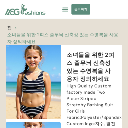
문의하기
컬렉션
수영복
요가복
의류 소싱
개인 상표
자원
집
>
소녀들을 위한 2피스 줄무늬 신축성 있는 수영복을 사용
자 정의하세요
소녀들을 위한 2피
스 줄무늬 신축성
있는 수영복을 사
용자 정의하세요
High Quality Custom
factory made Two
Piece Striped
Stretchy Bathing Suit
For Girls
Fabric
:
Polyester/Spandex
Custom logo
:자수, 열전