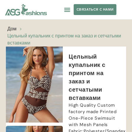
СВЯЗАТЬСЯ С НАМИ
ОДЕЖДА ДЛЯ ЙОГИ
ЧАСТНАЯ ТОРГОВАЯ МАРКА
Дом
>
Цельный купальник с принтом на заказ и сетчатыми
вставками
Цельный
купальник с
принтом на
заказ и
сетчатыми
вставками
High Quality Custom
factory made Printed
One-Piece Swimsuit
with Mesh Panels
Fabric
:
Polyester/Spandex