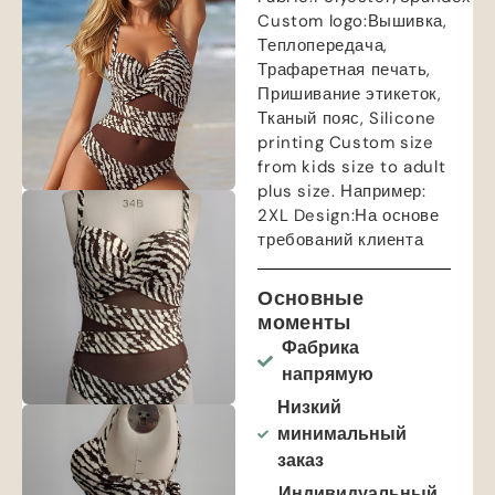
Custom logo
:Вышивка,
Теплопередача,
Трафаретная печать,
Пришивание этикеток,
Тканый пояс,
Silicone
printing Custom size
from kids size to adult
plus size
. Например:
2
XL Design
:На основе
требований клиента
Основные
моменты
Фабрика
напрямую
Низкий
минимальный
заказ
Индивидуальный