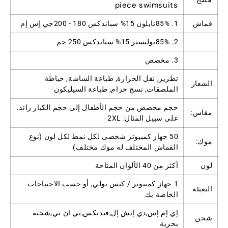
piece swimsuits
قماش
1. 85%نايلون 15% سباندكس 180 - 200جي إس إم
2. 85%بوليستر 15% سباندكس 250 جم
3. مخصص
تطريز, نقل الحرارة, طباعة الشاشة, خياطة
الشعار
الملصقات, نسج حزام, طباعة السيليكون
حجم مخصص من حجم الأطفال إلى حجم الكبار زائد.
مقاس:
على سبيل المثال: 2XL
50 جهاز كمبيوتر شخصى لكل نمط لكل لون (نوع
موك:
القماش المختلف له موك مختلف)
لون
أكثر من 40 الألوان المتاحة
1 جهاز كمبيوتر / كيس بولي, أو حسب الاحتياجات
التعبئة
الخاصة بك
إي إم إس,دي إتش إل,فيديكس,تي ان تي,شحنة
شحن
بحرية