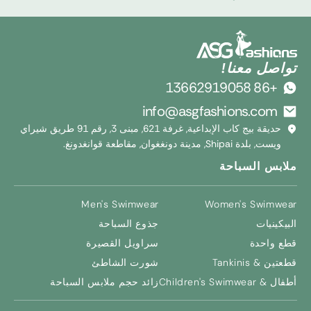
تواصل معنا!
+86 13662919058
info@asgfashions.com
حديقة بيج كاب الإبداعية, غرفة 621, مبنى 3, رقم 91 طريق شيراي
ويست, بلدة Shipai, مدينة دونغغوان, مقاطعة قوانغدونغ.
ملابس السباحة
Men's Swimwear
Women's Swimwear
البيكينيات
جذوع السباحة
قطع واحدة
سراويل القصيرة
قطعتين & Tankinis
شورت الشاطئ
أطفال &
Children's Swimwear
زائد حجم ملابس السباحة