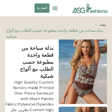
اتصل بنا
ملابس السباحة
مصادر الملابس
بيت
>
بدلة سباحة من قطعة واحدة مطبوعة حسب الطلب مع ألواح
شبكية
بدلة سباحة من
قطعة واحدة
مطبوعة حسب
الطلب مع ألواح
شبكية
High Quality Custom
factory made Printed
One-Piece Swimsuit
with Mesh Panels
Fabric
:
Polyester/Spandex
Custom logo
:تطريز, نقل