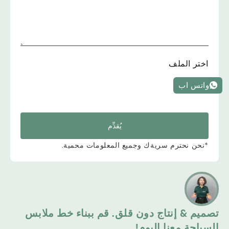
اختر الملف
واتس اب
يُقدِّم
*نحن نحترم سريةك وجميع المعلومات محمية.
تصميم & إنتاج دون قلق. قم ببناء خط ملابس
السباحة معنا اليوم!