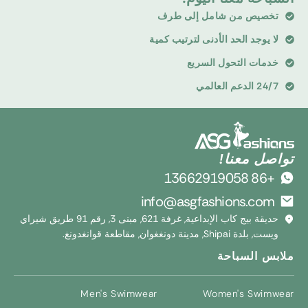
تخصيص من شامل إلى طرف
لا يوجد الحد الأدنى لترتيب كمية
خدمات التحول السريع
24/7 الدعم العالمي
تواصل معنا!
+86 13662919058
info@asgfashions.com
حديقة بيج كاب الإبداعية, غرفة 621, مبنى 3, رقم 91 طريق شيراي
ويست, بلدة Shipai, مدينة دونغغوان, مقاطعة قوانغدونغ.
ملابس السباحة
Men's Swimwear
Women's Swimwear