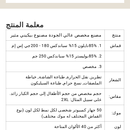
معلمة المنتج
منتج
مصنع مخصص عالي الجودة مصنوع بيكيني مثير
قماش
1. 85%نايلون 15% سباندكس 180 - 200جي إس إم
2. 85%بوليستر 15% سباندكس 250 جم
3. مخصص
تطريز, نقل الحرارة, طباعة الشاشة, خياطة
الشعار
الملصقات, نسج حزام, طباعة السيليكون
حجم مخصص من حجم الأطفال إلى حجم الكبار زائد.
مقاس:
على سبيل المثال: 2XL
50 جهاز كمبيوتر شخصى لكل نمط لكل لون (نوع
موك:
القماش المختلف له موك مختلف)
لون
أكثر من 40 الألوان المتاحة