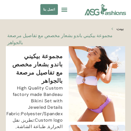
اتصل بنا
ملابس السباحة
مصادر الملابس
بيت
>
مجموعة بيكيني باندو بشعار مخصص مع تفاصيل مرصعة
بالجواهر
مجموعة بيكيني
باندو بشعار مخصص
مع تفاصيل مرصعة
بالجواهر
High Quality Custom
factory made Bandeau
Bikini Set with
Jeweled Details
Fabric
:
Polyester/Spandex
Custom logo
:تطريز, نقل
الحرارة, طباعة الشاشة,