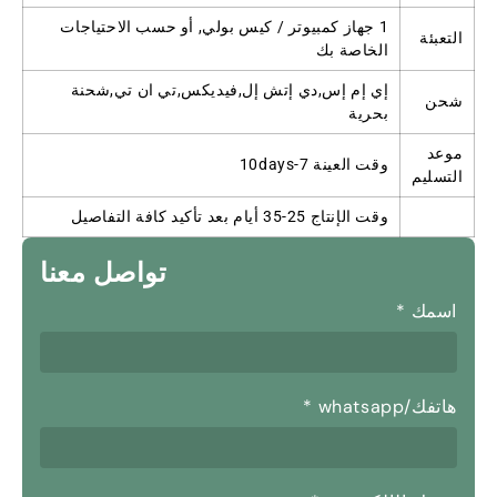
1 جهاز كمبيوتر / كيس بولي, أو حسب الاحتياجات
التعبئة
الخاصة بك
إي إم إس,دي إتش إل,فيديكس,تي ان تي,شحنة
شحن
بحرية
موعد
وقت العينة 7-10days
التسليم
وقت الإنتاج 25-35 أيام بعد تأكيد كافة التفاصيل
تواصل معنا
اسمك
*
هاتفك/whatsapp
*