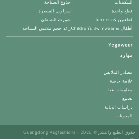
البيكينيات
جذوع السباحة
قطع واحدة
سراويل القصيرة
قطعتين & Tankinis
شورت الشاطئ
أطفال &
Children's Swimwear
زائد حجم ملابس السباحة
Yogawear
موارد
مصادر الملابس
علامة خاصة
معلومات عنا
تصنيع
دراسات الحالة
المدونات
حقوق الطبع والنشر © 2026，Guangdong Asgfashions