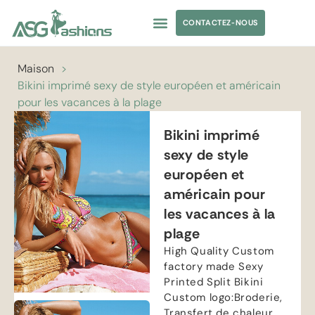
CONTACTEZ-NOUS
MAILLOT DE BAIN
APPARENCE SOURCING
ÉTIQUETTE PRIVÉE
Maison
>
Bikini imprimé sexy de style européen et américain
pour les vacances à la plage
Bikini imprimé
sexy de style
européen et
américain pour
les vacances à la
plage
High Quality Custom
factory made Sexy
Printed Split Bikini
Custom logo
:Broderie,
Transfert de chaleur,