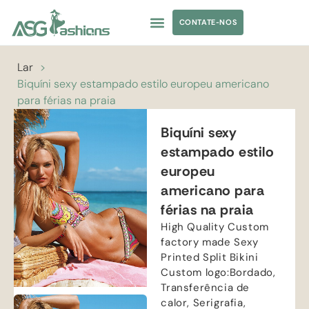
CONTATE-NOS
TRAJES DE BANHO
ROUPAS DE IOGA
FORNECIMENTO DE VESTUÁRIO
MARCA PRÓPRIA
Lar
>
Biquíni sexy estampado estilo europeu americano
para férias na praia
Biquíni sexy
estampado estilo
europeu
americano para
férias na praia
High Quality Custom
factory made Sexy
Printed Split Bikini
Custom logo
:Bordado,
Transferência de
calor, Serigrafia,