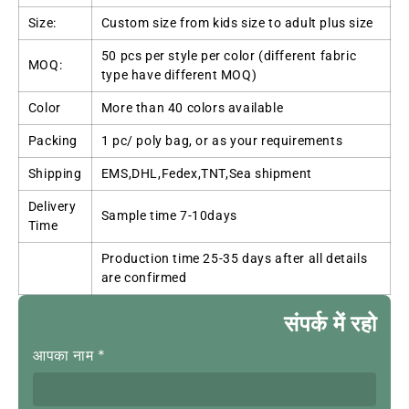
Size
:
Custom size from kids size to adult plus size
50
pcs per style per color
(
different fabric
MOQ:
type have different MOQ
)
Color
More than
40
colors available
Packing
1
pc/ poly bag
,
or as your requirements
Shipping
EMS
,
DHL
,
Fedex
,
TNT
,
Sea shipment
Delivery
Sample time 7-10days
Time
Production time
25-35
days after all details
are confirmed
संपर्क में रहो
आपका नाम
*