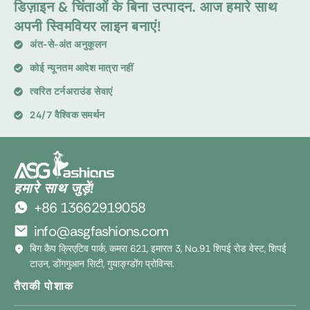
डिज़ाइन & चिंताओं के बिना उत्पादन. आज हमारे साथ
अपनी स्विमवियर लाइन बनाएं!
अंत-से-अंत अनुकूलन
कोई न्यूनतम आदेश मात्रा नहीं
त्वरित टर्नअराउंड सेवाएं
24/7 वैश्विक समर्थन
हमारे साथ जुड़ें!
+86 13662919058
info@asgfashions.com
बिग कैप क्रिएटिव पार्क, कमरा 621, इमारत 3, No.91 शिपई रोड वेस्ट, शिपई
टाउन, डोंगगुआन सिटी, गुयाङ्ग्डोंग प्रोविन्स.
तैराकी पोशाक