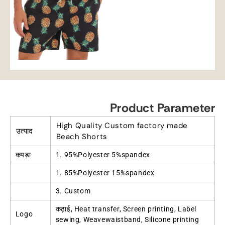
Product Parameter
High Quality Custom factory made
उत्पाद
Beach Shorts
कपड़ा
1. 95%
Polyester 5%spandex
1. 85%
Polyester 15%spandex
3.
Custom
कढ़ाई,
Heat transfer
,
Screen printing
,
Label
Logo
sewing
,
Weavewaistband
,
Silicone printing