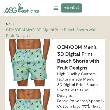
हमसे संपर्क करें
तैराकी पोशाक
परिधान सोर्सिंग
घर
>
OEM/ODM Men's 3D Digital Print Beach Shorts with
Fruit Designs
OEM/ODM Men’s
3D Digital Print
Beach Shorts with
Fruit Designs
High Quality Custom
factory made Men’s
3D Digital Print Beach
Shorts with Fruit
Designs
Fabric
:
Polyester/Spandex
Custom logo
:कढ़ाई,
Heat