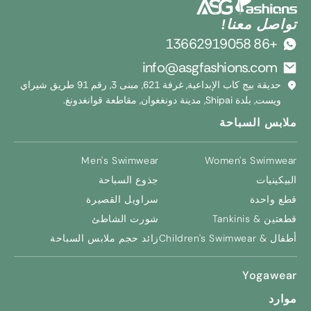
تواصل معنا!
+86 13662919058
info@asgfashions.com
حديقة بيج كاب الإبداعية, غرفة 621, مبنى 3, رقم 91 طريق شيراي
ويست, بلدة Shipai, مدينة دونغغوان, مقاطعة قوانغدونغ.
ملابس السباحة
Men's Swimwear
Women's Swimwear
البيكينيات
جذوع السباحة
قطع واحدة
سراويل القصيرة
قطعتين & Tankinis
شورت الشاطئ
أطفال &
Children's Swimwear
زائد حجم ملابس السباحة
Yogawear
موارد