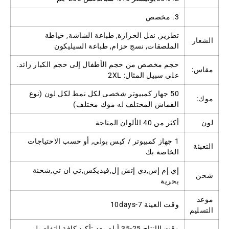
3. مخصص
تطريز, نقل الحرارة, طباعة الشاشة, خياطة
الشعار
الملصقات, نسج حزام, طباعة السيليكون
حجم مخصص من حجم الأطفال إلى حجم الكبار زائد.
مقاس:
على سبيل المثال: 2XL
50 جهاز كمبيوتر شخصى لكل نمط لكل لون (نوع
موك:
القماش المختلف له موك مختلف)
لون
أكثر من 40 الألوان المتاحة
1 جهاز كمبيوتر / كيس بولي, أو حسب الاحتياجات
التعبئة
الخاصة بك
إي إم إس,دي إتش إل,فيديكس,تي ان تي,شحنة
شحن
بحرية
موعد
وقت العينة 7-10days
التسليم
وقت الإنتاج 25-35 أيام بعد تأكيد كافة التفاصيل