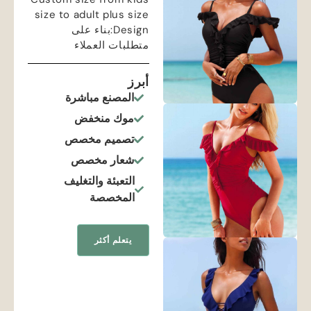
size to adult plus size
Design
:بناء على
متطلبات العملاء
أبرز
المصنع مباشرة
موك منخفض
تصميم مخصص
شعار مخصص
التعبئة والتغليف
المخصصة
يتعلم أكثر