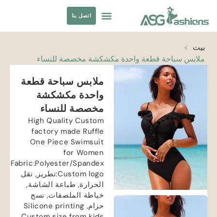
اتصل بنا
ملابس السباحة
مصادر الملابس
بيت
>
ملابس سباحة قطعة واحدة مكشكشة مخصصة للنساء
ملابس سباحة قطعة
واحدة مكشكشة
مخصصة للنساء
High Quality Custom
factory made Ruffle
One Piece Swimsuit
for Women
Fabric
:
Polyester/Spandex
Custom logo
:تطريز, نقل
الحرارة, طباعة الشاشة,
خياطة الملصقات, نسج
حزام,
Silicone printing
Custom size from kids