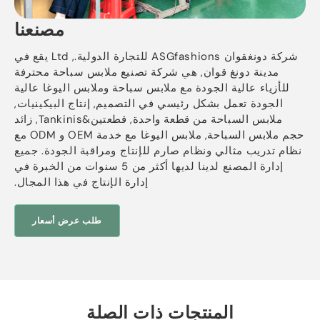
مصنعنا
شركة دونغقوان ASGfashions للتجارة الدولية., Ltd يقع في
مدينة دونغ قوان, هي شركة تصنيع ملابس سباحة محترفة
للأزياء عالية الجودة مع ملابس سباحة وملابس اليوغا عالية
الجودة تعمل بشكل رئيسي في التصميم, إنتاج البيكينيات,
ملابس السباحة من قطعة واحدة, قطعتين&Tankinis, زائد
حجم ملابس السباحة, ملابس اليوغا مع خدمة OEM و ODM مع
نظام تدريب مثالي ونظام صارم للإنتاج ومراقبة الجودة. جميع
إدارة المصنع لدينا لديها أكثر من 5 سنوات من الخبرة في
إدارة الإنتاج في هذا المجال.
طلب عرض أسعار
المنتجات ذات الصلة