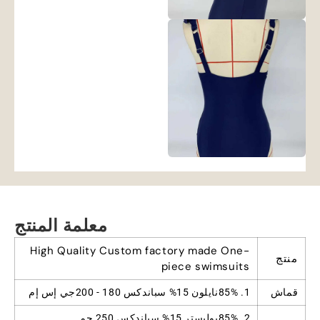
معلمة المنتج
High Quality Custom factory made One-
منتج
piece swimsuits
قماش
1. 85%نايلون 15% سباندكس 180 - 200جي إس إم
2. 85%بوليستر 15% سباندكس 250 جم