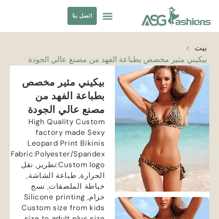
اتصل بنا
ملابس السباحة
مصادر الملابس
بيت
>
بيكيني مثير مخصص بطباعة الفهد من مصنع عالي الجودة
بيكيني مثير مخصص
بطباعة الفهد من
مصنع عالي الجودة
High Quality Custom
factory made Sexy
Leopard Print Bikinis
Fabric
:
Polyester/Spandex
Custom logo
:تطريز, نقل
الحرارة, طباعة الشاشة,
خياطة الملصقات, نسج
حزام,
Silicone printing
Custom size from kids
.
size to adult plus size