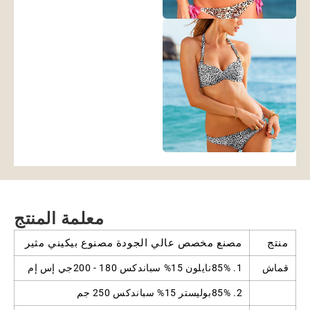
معلمة المنتج
منتج
مصنع مخصص عالي الجودة مصنوع بيكيني مثير
قماش
1. 85%نايلون 15% سباندكس 180 - 200جي إس إم
2. 85%بوليستر 15% سباندكس 250 جم