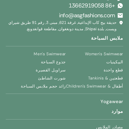
+86 13662919058
info@asgfashions.com
حديقة بيج كاب الإبداعية, غرفة 621, مبنى 3, رقم 91 طريق شيراي
ويست, بلدة Shipai, مدينة دونغغوان, مقاطعة قوانغدونغ.
ملابس السباحة
Men's Swimwear
Women's Swimwear
البيكينيات
جذوع السباحة
قطع واحدة
سراويل القصيرة
قطعتين & Tankinis
شورت الشاطئ
أطفال &
Children's Swimwear
زائد حجم ملابس السباحة
Yogawear
موارد
مصادر الملابس