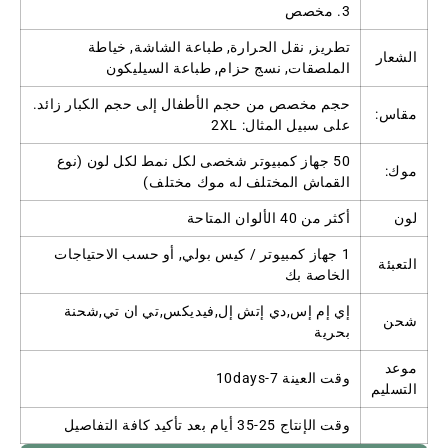
3. مخصص
تطريز, نقل الحرارة, طباعة الشاشة, خياطة
الشعار
الملصقات, نسج حزام, طباعة السيليكون
حجم مخصص من حجم الأطفال إلى حجم الكبار زائد.
مقاس:
على سبيل المثال: 2XL
50 جهاز كمبيوتر شخصى لكل نمط لكل لون (نوع
موك:
القماش المختلف له موك مختلف)
لون
أكثر من 40 الألوان المتاحة
1 جهاز كمبيوتر / كيس بولي, أو حسب الاحتياجات
التعبئة
الخاصة بك
إي إم إس,دي إتش إل,فيديكس,تي ان تي,شحنة
شحن
بحرية
موعد
وقت العينة 7-10days
التسليم
وقت الإنتاج 25-35 أيام بعد تأكيد كافة التفاصيل