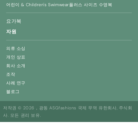
어린이 &
Children's Swimwear
플러스 사이즈 수영복
요가복
자원
의류 소싱
개인 상표
회사 소개
조작
사례 연구
블로그
저작권 © 2026，광동 ASGfashions 국제 무역 유한회사, 주식회
사. 모든 권리 보유.