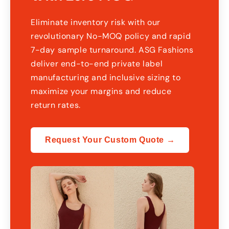
Eliminate inventory risk with our
revolutionary No-MOQ policy and rapid
7-day sample turnaround
.
ASG Fashions
deliver end-to-end private label
manufacturing and inclusive sizing to
maximize your margins and reduce
return rates
.
Request Your Custom Quote →