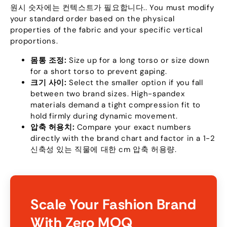
원시 숫자에는 컨텍스트가 필요합니다..
You must modify
your standard order based on the physical
properties of the fabric and your specific vertical
proportions
.
몸통 조정:
Size up for a long torso or size down
for a short torso to prevent gaping
.
크기 사이:
Select the smaller option if you fall
between two brand sizes
.
High-spandex
materials demand a tight compression fit to
hold firmly during dynamic movement
.
압축 허용치:
Compare your exact numbers
directly with the brand chart and factor in a
1-2
신축성 있는 직물에 대한 cm 압축 허용량.
Scale Your Fashion Brand
With Zero MOQ