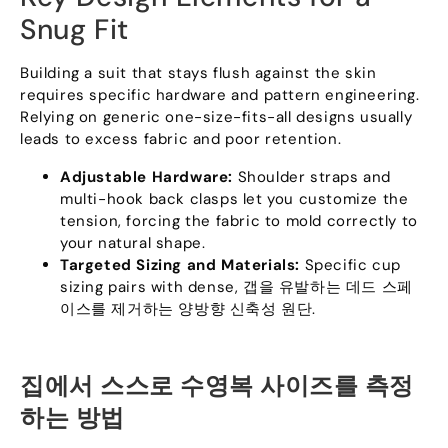
Snug Fit
Building a suit that stays flush against the skin
requires specific hardware and pattern engineering
.
Relying on generic one-size-fits-all designs usually
leads to excess fabric and poor retention
.
Adjustable Hardware
:
Shoulder straps and
multi-hook back clasps let you customize the
tension
,
forcing the fabric to mold correctly to
your natural shape
.
Targeted Sizing and Materials
:
Specific cup
sizing pairs with dense
, 갭을 유발하는 데드 스페
이스를 제거하는 양방향 신축성 원단.
집에서 스스로 수영복 사이즈를 측정
하는 방법