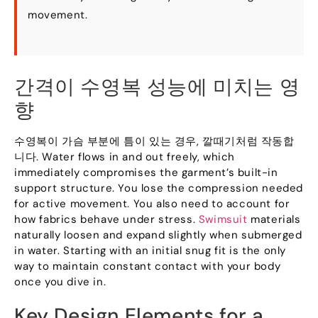
movement
.
간격이 수영복 성능에 미치는 영
향
수영복이 가슴 부분에 틈이 있는 경우, 깔때기처럼 작동합
니다.
Water flows in and out freely
,
which
immediately compromises the garment’s built-in
support structure
.
You lose the compression needed
for active movement
.
You also need to account for
how fabrics behave under stress
.
Swimsuit
materials
naturally loosen and expand slightly when submerged
in water
.
Starting with an initial snug fit is the only
way to maintain constant contact with your body
once you dive in
.
Key Design Elements for a