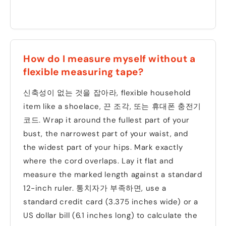
How do I measure myself without a
flexible measuring tape
?
신축성이 없는 것을 잡아라,
flexible household
item like a shoelace
, 끈 조각, 또는 휴대폰 충전기
코드.
Wrap it around the fullest part of your
bust
,
the narrowest part of your waist
,
and
the widest part of your hips
.
Mark exactly
where the cord overlaps
.
Lay it flat and
measure the marked length against a standard
12-inch ruler
. 통치자가 부족하면,
use a
standard credit card
(3.375
inches wide
)
or a
US dollar bill
(6.1
inches long
)
to calculate the