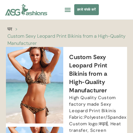
हमसे संपर्क करें
तैराकी पोशाक
परिधान सोर्सिंग
घर
>
Custom Sexy Leopard Print Bikinis from a High-Quality
Manufacturer
Custom Sexy
Leopard Print
Bikinis from a
High-Quality
Manufacturer
High Quality Custom
factory made Sexy
Leopard Print Bikinis
Fabric
:
Polyester/Spandex
Custom logo
:कढ़ाई,
Heat
transfer
,
Screen