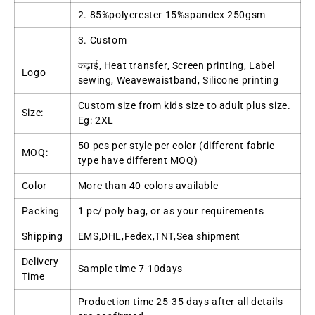
2. 85%
polyerester 15%spandex 250gsm
3.
Custom
कढ़ाई,
Heat transfer
,
Screen printing
,
Label
Logo
sewing
,
Weavewaistband
,
Silicone printing
Custom size from kids size to adult plus size
.
Size
:
Eg
: 2
XL
50
pcs per style per color
(
different fabric
MOQ:
type have different MOQ
)
Color
More than
40
colors available
Packing
1
pc/ poly bag
,
or as your requirements
Shipping
EMS
,
DHL
,
Fedex
,
TNT
,
Sea shipment
Delivery
Sample time 7-10days
Time
Production time
25-35
days after all details