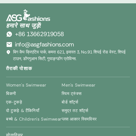
हमारे साथ जुड़ें!
+86 13662919058
info@asgfashions.com
बिग कैप क्रिएटिव पार्क, कमरा 621, इमारत 3, No.91 शिपई रोड वेस्ट, शिपई
टाउन, डोंगगुआन सिटी, गुयाङ्ग्डोंग प्रोविन्स.
तैराकी पोशाक
Women's Swimwear
Men's Swimwear
बिकनी
स्विम ट्रुंक्स
एक-टुकड़े
बोर्ड शॉर्ट्स
दो टुकड़े & टैंकिनियाँ
समुद्र तट शॉर्ट्स
बच्चे &
Children's Swimwear
प्लस आकार स्विमवियर
योगावियर