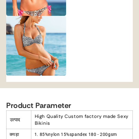
Product Parameter
High Quality Custom factory made Sexy
उत्पाद
Bikinis
कपड़ा
1. 85%
nylon 15%spandex
180 - 200
gsm